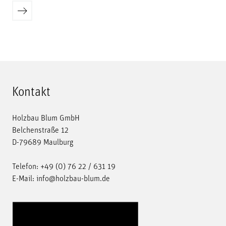
Ältere
der
Beiträge
Beiträge
Kontakt
Holzbau Blum GmbH
Belchenstraße 12
D-79689 Maulburg
Telefon:
+49 (0) 76 22 / 631 19
E-Mail:
info@holzbau-blum.de