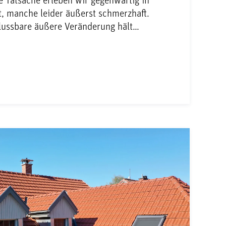
e Tatsache erleben wir gegenwärtig in
t, manche leider äußerst schmerzhaft.
flussbare äußere Veränderung hält…