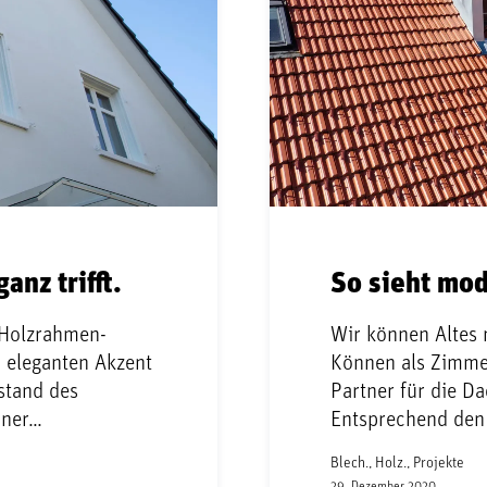
anz trifft.
So sieht mo
 Holzrahmen-
Wir können Altes
 eleganten Akzent
Können als Zimmer
stand des
Partner für die D
iner…
Entsprechend den
Blech., Holz., Projekte
29. Dezember 2020